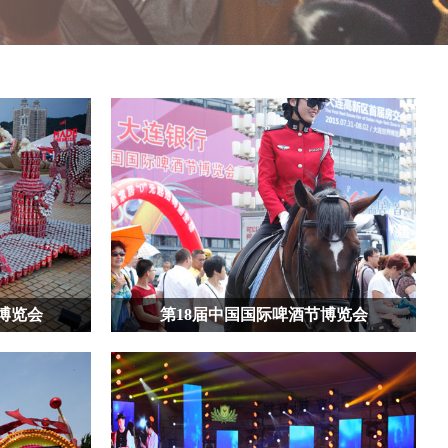
博览会
第18届中国国际啤酒节博览会