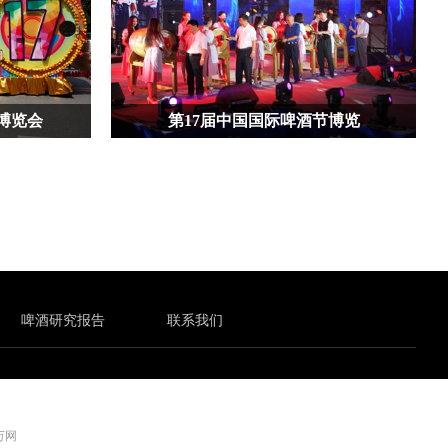
博览会
第17届中国国际啤酒节博览
啤酒研究报告
联系我们
 万网