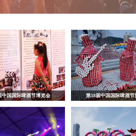
8届中国国际啤酒节博览会
第18届中国国际啤酒节