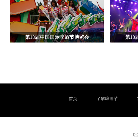
第18届中国国际啤酒节博览会
第1
首页
了解啤酒节