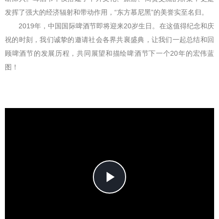
发挥了强大的经济辐射和带动作用，“东方慕尼黑”的美誉实至名归。
2019年，中国国际啤酒节即将迎来20岁生日。在这值得纪念和庆
祝的时刻，我们诚挚的邀请社会各界共襄盛典，让我们一起总结和回
顾啤酒节的发展历程，共同展望和描绘啤酒节下一个20年的宏伟蓝
图！
Play
Video