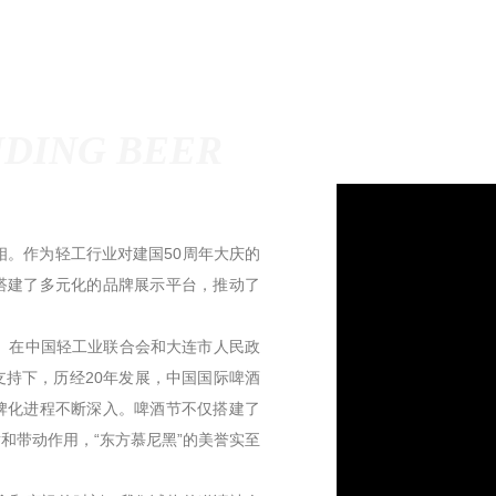
DING BEER
。作为轻工行业对建国50周年大庆的
搭建了多元化的品牌展示平台，推动了
。在中国轻工业联合会和大连市人民政
持下，历经20年发展，中国国际啤酒
牌化进程不断深入。啤酒节不仅搭建了
和带动作用，“东方慕尼黑”的美誉实至