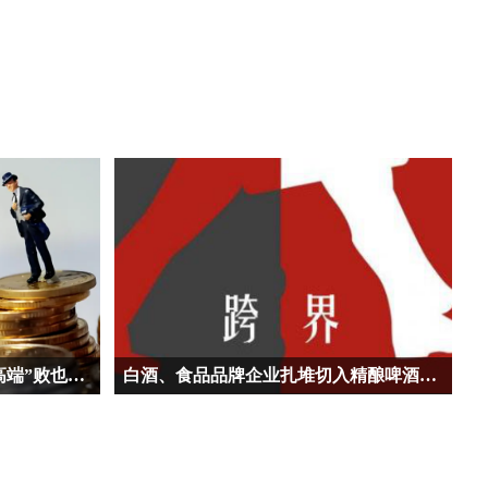
两大啤酒巨头发财报，成也“高端”败也“高端”？
白酒、食品品牌企业扎堆切入精酿啤酒赛道